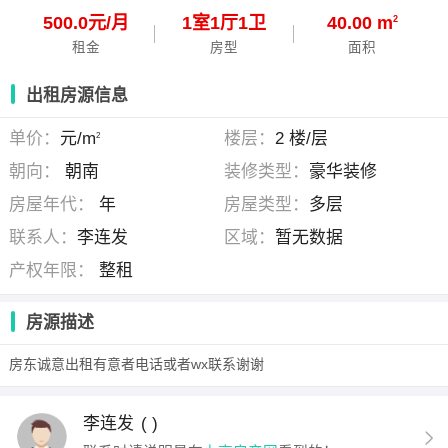
500.0元/月
1
室
1
厅
1
卫
40.00 m
2
租金
房型
面积
出租房源信息
单价：
元/m
楼层：
2 楼/层
2
朝向：
朝南
装修类型：
豪华装修
房屋年代：
年
房屋类型：
多层
联系人：
李连发
区域：
暂无数据
产权年限：
整租
房源描述
房东诚意出租有意者电话或者wx联系谢谢
李连发
( )