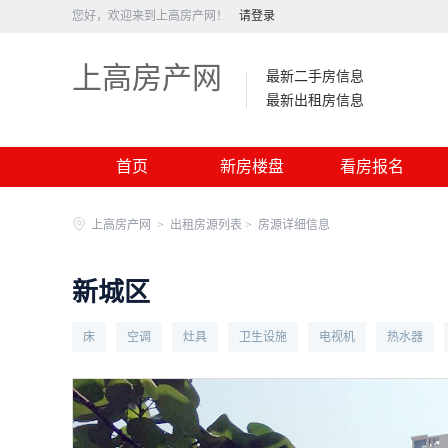
您好，欢迎来到上高房产网！
请登录
上高房产网
最新二手房信息
最新出租房信息
首页
新房楼盘
看房报名
上高房产网
>
出租房源列表 >
房源详细信息
新城区
床
空调
灶具
卫生设施
电视机
热水器