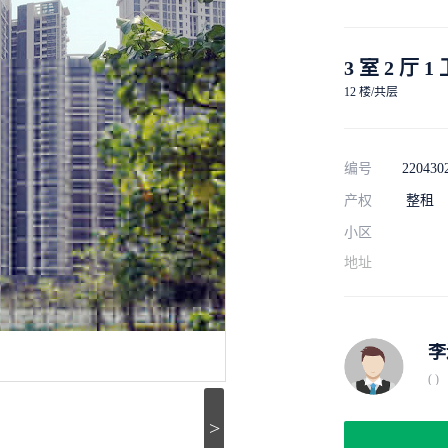
3 室 2 厅 1
12 楼/共层
编号
220430
产权
整租
小区
地址
李
( )
>