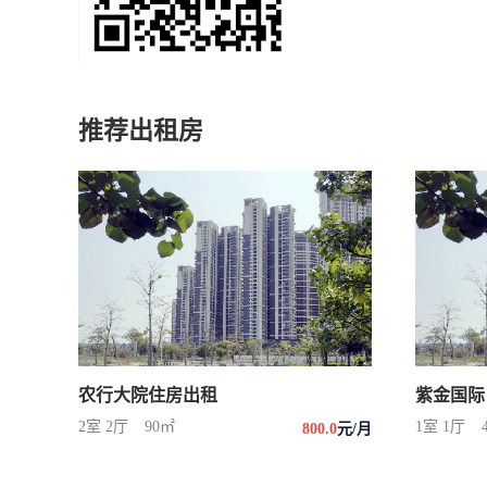
推荐出租房
农行大院住房出租
紫金国际
2室 2厅
90㎡
1室 1厅
800.0
元/月