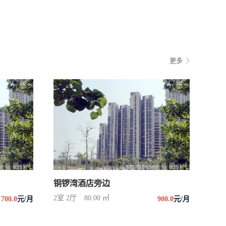
更多
铜锣湾酒店旁边
2室 2厅
80.00 ㎡
1700.0
元/月
900.0
元/月