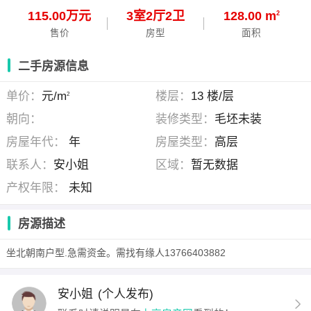
115.00万元
3
室
2
厅
2
卫
128.00 m
2
售价
房型
面积
二手房源信息
单价：
元/m
楼层：
13 楼/层
2
朝向：
装修类型：
毛坯未装
房屋年代：
年
房屋类型：
高层
联系人：
安小姐
区域：
暂无数据
产权年限：
未知
房源描述
坐北朝南户型.急需资金。需找有缘人13766403882
安小姐
(个人发布)